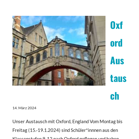
Oxf
ord
Aus
taus
ch
14. März 2024
Unser Austausch mit Oxford, England Vom Montag bis
Freitag (15.-19.1.2024) sind Schüler*innnen aus den
Klassenstufen 9-12 nach Oxford geflogen und haben