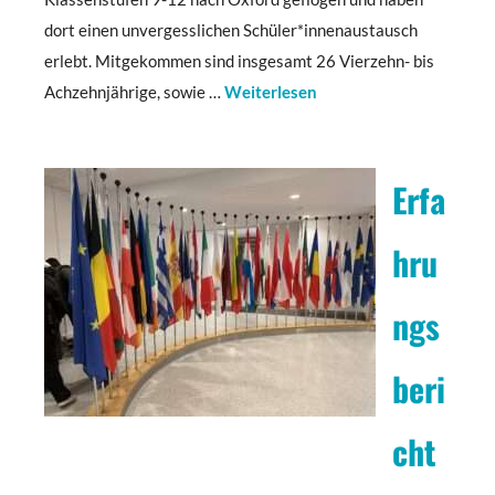
dort einen unvergesslichen Schüler*innenaustausch
erlebt. Mitgekommen sind insgesamt 26 Vierzehn- bis
Achzehnjährige, sowie …
Weiterlesen
Erfa
hru
ngs
beri
cht