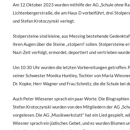
Am 12.Oktober 2023 wurden mithilfe der AG „Schule ohne Ras
Lichtenbergerstraße, die am Haus D vorbeiführt, drei Stolper
und Stefan Krotoczynski verlegt.
Stolpersteine sind kleine, aus Messing bestehende Gedenktaf
ihren Augen über die Steine ,,stolpern“ sollen. Stolpersteine e
Nazi-Zeit verfolgt, ermordet, deportiert und vertrieben wurde
Um 10:30 Uhr wurden die letzten Vorbereitungen getroffen. P
seiner Schwester Monika Huntley, Tochter von Maria Wiesner 
Dr. Kopke, Herr Wagner und Frau Schmitz, die die Schule bei d
Auch Peter Wiesener sprach ein paar Worte. Die Biographien
Stefan Krotoczynski wurden von den Mitgliedern der AG „Sch
vorgelesen. Die AG „Musikwerkstatt“ hat ein Lied gespielt, w
Wiesner sprach ein jüdisches Gebet, und es wurden Blumen um