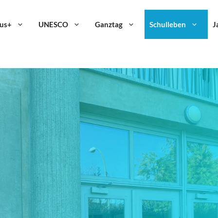
us+
UNESCO
Ganztag
Schulleben
J