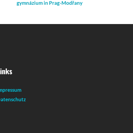
gymnázium in Prag-Modřany
inks
mpressum
atenschutz