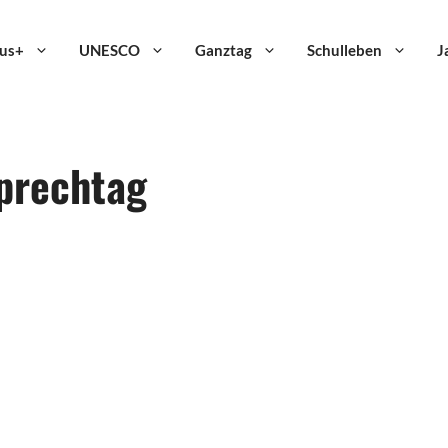
us+
UNESCO
Ganztag
Schulleben
J
prechtag