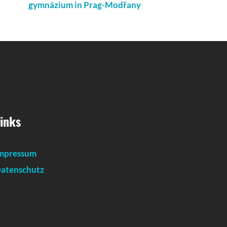
gymnázium in Prag-Modřany
inks
mpressum
atenschutz