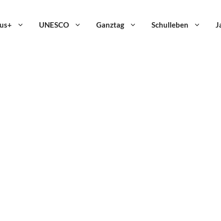
us+
UNESCO
Ganztag
Schulleben
J