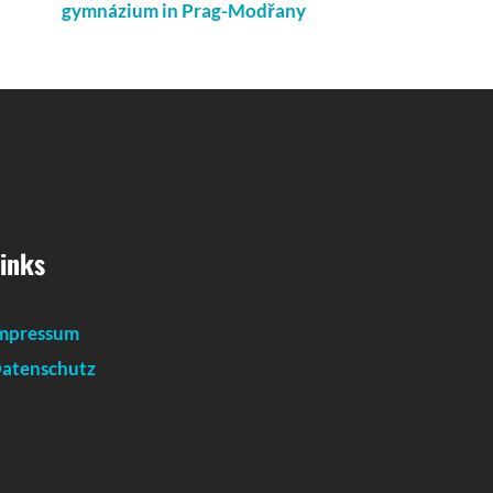
gymnázium in Prag-Modřany
inks
mpressum
atenschutz