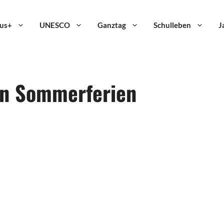
us+
UNESCO
Ganztag
Schulleben
J
en Sommerferien